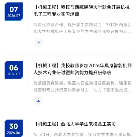
系统化的技能指导。开班首日，学生们首先完成了实
【机械工程】我校与西藏民族大学联合开展机械
07
训中心安全准入培训，随后在数车实训区熟悉了机床
电子工程专业实习培训
2026.07
基本结构、操作面板功能与基础加工参数设置，...
为深化校际合作，提升学生实践能力，7月7日西藏民
族大学机械电子工程专业的学生来到我校开展为期10
天的专业实习培训。本次培训聚焦智能制造与自动化
控制领域，通过理论与实践结合的方式，助力学生掌
握前沿技术。本次实习课程由我校机械工程学院骨干
教师团队精心设计，涵盖电气控制、液压系统、工业
机器人及智能制造四大模块。学生完成了单向运行控
【机械工程】我校教师参加2026年具身智能机器
06
制电路、电动机延时/顺序/正反转起动控制电路的安
人技术专业研讨暨师资能力提升研修班
2026.07
装与调试，夯实了电气控制基础；通过液压电磁阀换
为紧跟具身智能、机器人行业前沿发展趋势，强化智
向回路、...
能控制专业师资实践教学能力，助力《基于视觉引导
的复合型移动机器人的运动规划和控制方法研究》科
研项目推进，7月3日—4日，我校机械工程学院穆龙
涛、权超、任军辉三位教师赴西京学院，参加由西安
市人工智能机器人学会主办、西京学院承办、深圳市
越疆科技股份有限公司协办的2026年具身智能机器
【机械工程】西北大学学生来校金工实习
30
人技术专业研讨暨师资能力提升研修班。本次研修班
2026.06
6月30日，西北大学参加金工实习的学生进入我院机
聚焦具身智能机器人产业发展与专业教学改革，...