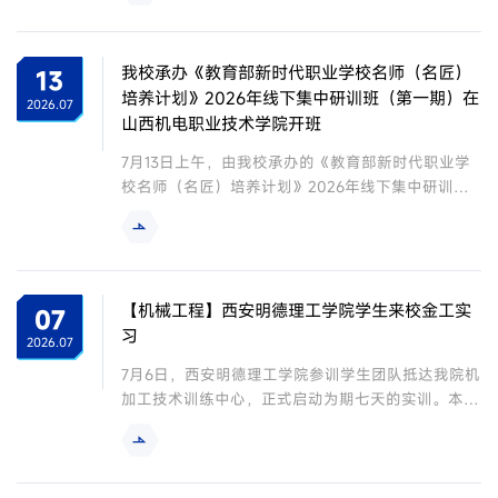
会议伊始，全体同志通过视频形式学习了习近平总书
记在全国宗教工作会议上的重要讲话精神，进一步筑
牢意识形态工作思想根基。随后，党总支副书记郭旭
我校承办《教育部新时代职业学校名师（名匠）
13
华宣读了校党委干部任免文件，新任学工办主任常雪
培养计划》2026年线下集中研训班（第一期）在
2026.07
娇、工程技术训练中心主任邬凯分别作表态发言，...
山西机电职业技术学院开班
7月13日上午，由我校承办的《教育部新时代职业学
校名师（名匠）培养计划》2026年线下集中研训班
（第一期）正式开班，开班典礼在山西机电职业技术
学院工学楼知行报告厅举行。山西机电职业技术学院
院长谢刚、副院长李粉霞，我校副校长刘清、机械工
程学院副院长王建军，吉林工程技术师范学院培训基
地代表张红蕾，培训班相关管理人员及全体学员出席
【机械工程】西安明德理工学院学生来校金工实
07
开班典礼，会议由我校机械工程学院副院长王建军主
习
2026.07
持。全体参会人员共同观看我校专题宣传片，...
7月6日，西安明德理工学院参训学生团队抵达我院机
加工技术训练中心，正式启动为期七天的实训。本次
实训共设置两天数控车床实操、五天精雕加工技术训
练两大模块，以“夯实数控基础，雕琢工匠精神”为核
心目标，我院实训指导团队将采用“安全规范讲解+操
作示范演示+现场实时纠偏”的模式，为参训学生提供