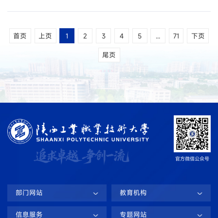
部宣传委员黄文博、教师第二党支部党小组组长刘永
辉共同参与。活动由咸阳职业技术学院机电（技师）
学院副书记张战柱主持，该院党总支书记王小亚、副
首页
上页
1
2
3
4
5
...
71
下页
院长李燕与贾芳云及支部委员、学生支部教师、学生
党员代表一同参会。会上，王小亚书记致欢迎辞，...
尾页
官方微信
公众号
部门网站
教育机构
信息服务
专题网站