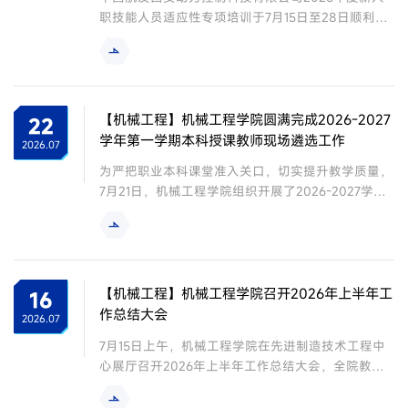
职技能人员适应性专项培训于7月15日至28日顺利进
行。41名新入职员工在我校接受了为期14天的系统
化、专业化集训，全部通过考核并取得结业证书，7
月28日上午，结业仪式在我校先进制造技术工程中
心举行。此次培训中学校紧密对接企业岗位需求量身
定制了“理论+实操”一体化培训方案。课程体系涵盖
【机械工程】机械工程学院圆满完成2026-2027
22
机械制图、公差配合与技术测量、典型零件加工工
学年第一学期本科授课教师现场遴选工作
2026.07
艺、金属材料热加工处理等专业理论模块，确保学员
为严把职业本科课堂准入关口，切实提升教学质量，
构建起系统扎实的知识框架。...
7月21日，机械工程学院组织开展了2026-2027学年
第一学期本科教学授课教师现场遴选活动。学院党总
支书记侯涛、副院长王建军、教学办、工程技术训练
中心以及各教研室主任、班组长和全体资格审核通过
教师等参加活动。教育教学质量管理中心主任李晓
鹏、本科生教学部副部长杨延波、教务处、人事处全
【机械工程】机械工程学院召开2026年上半年工
16
程出席指导。活动启动会由王建军主持。王建军在动
作总结大会
2026.07
员讲话中强调，职业本科教学质量事关学校发展全
7月15日上午，机械工程学院在先进制造技术工程中
局，...
心展厅召开2026年上半年工作总结大会，全院教职
工齐聚一堂，总结过去半年工作，部署暑期重点任
务，凝聚奋进力量。会议由教学办主任吴玉文主持。