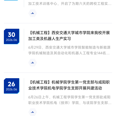
加工技术训练中心，开启了为期六天的跨校工程实践
学习。本次实习以“夯实工艺基础，锻造工匠精神”为
目标，涵盖钳工、车工及数铣三大核心工种，旨在通
过全流程实操训练，提升学生的工程素养与动手能
力。在为期六天的实习中，我校实训指导教师采用
“讲解+示范+纠偏”三位一体教学模式，为西北大学学
【机械工程】西安交通大学城市学院来我校开展
30
子提供系统化指导。钳工实训区：学生们以锉刀、手
加工类及机器人生产实习
2026.06
锯为工具，在反复的测量、划线、锯削与装配中，...
6月29日，西安交通大学城市学院智能制造与新能源
学院机械制造及其自动化和机器人工程专业144名学
生来我校，开展为期1周的加工类及机器人生产实习
活动。此次实习是我校与西安交通大学城市学院落实
两校“战略合作框架协议”的重要举措，也是双方在应
用型本科与职业本科协同育人领域的一次深度实践探
索。作为扎根西部、服务装备制造业发展的职业教育
【机械工程】机械学院学生第一党支部与咸阳职
26
排头兵，我校在先进制造、智能制造领域拥有深厚的
业技术学院机电学院学生支部开展共建活动
2026.06
办学积淀和优质的实训资源。学校依托机加工训练中
6月26日上午，机械工程学院学生第一党支部赴咸阳
心、...
职业技术学院机电（技师）学院，与该院学生支部开
展支部共建活动。活动由机械学院党总支副书记郭旭
华带队，学生第一党支部书记张亦乐、教师第一党支